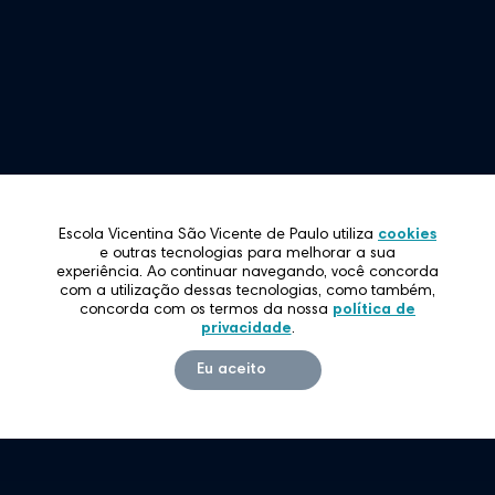
Restrita
ato
íca de Privacidade
Escola Vicentina São Vicente de Paulo utiliza
cookies
e outras tecnologias para melhorar a sua
experiência. Ao continuar navegando, você concorda
com a utilização dessas tecnologias, como também,
concorda com os termos da nossa
política de
privacidade
.
Eu aceito
www.filhasdacaridade.com.br
www.educacaovicentina.com.br