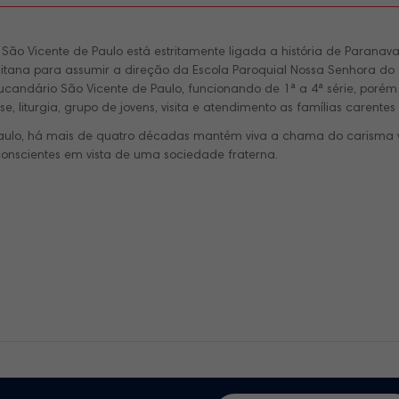
Vicente de Paulo está estritamente ligada a história de Paranavaí
tana para assumir a direção da Escola Paroquial Nossa Senhora do
candário São Vicente de Paulo, funcionando de 1ª a 4ª série, porém 
 liturgia, grupo de jovens, visita e atendimento as famílias carentes
aulo, há mais de quatro décadas mantém viva a chama do carisma 
 conscientes em vista de uma sociedade fraterna.