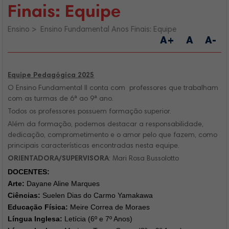
Finais: Equipe
Ensino
Ensino Fundamental Anos Finais: Equipe
A+
A
A-
Equipe Pedagógica 2025
O Ensino Fundamental II conta com professores que trabalham
com as turmas de 6ª ao 9ª ano.
Todos os professores possuem formação superior.
Além da formação, podemos destacar a responsabilidade,
dedicação, comprometimento e o amor pelo que fazem, como
principais características encontradas nesta equipe.
ORIENTADORA/
SUPERVISORA
: Mari Rosa Bussolotto
DOCENTES:
Arte:
Dayane Aline Marques
Ciências:
Suelen Dias do Carmo Yamakawa
Educação Física:
Meire Correa de Moraes
Língua Inglesa:
Letícia (6º e 7º Anos)